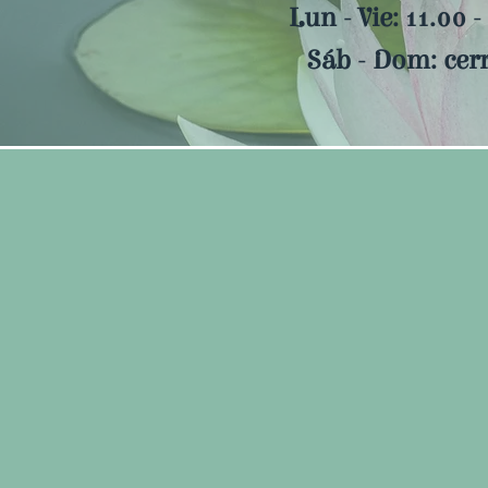
Lun - Vie: 11.00 -
​Sáb - Dom: cer