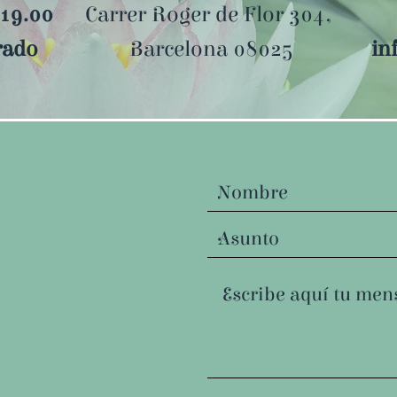
 19.00
Carrer Roger de Flor 304,
rado
Barcelona 08025
in